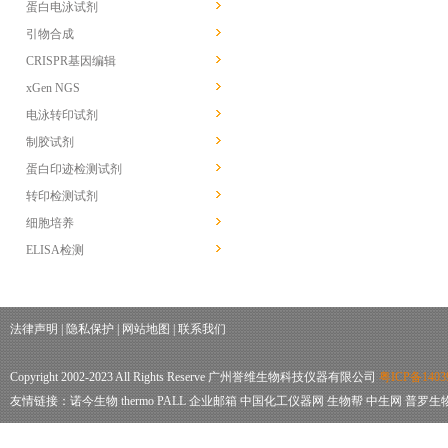
蛋白电泳试剂
引物合成
CRISPR基因编辑
xGen NGS
电泳转印试剂
制胶试剂
蛋白印迹检测试剂
转印检测试剂
细胞培养
ELISA检测
法律声明
|
隐私保护
|
网站地图
|
联系我们
Copyright 2002-2023 All Rights Reserve 广州誉维生物科技仪器有限公司
粤ICP备1403
友情链接：
诺今生物
thermo
PALL
企业邮箱
中国化工仪器网
生物帮
中生网
普罗生