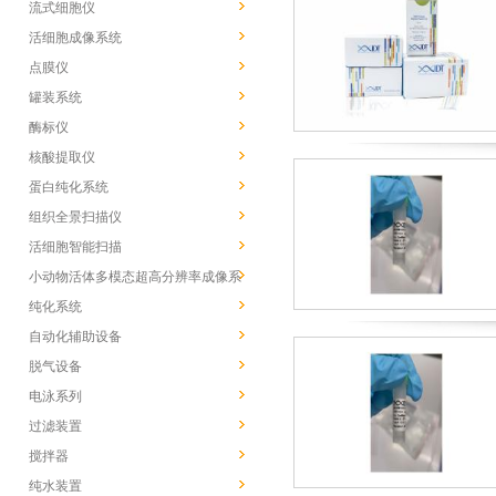
流式细胞仪
活细胞成像系统
点膜仪
罐装系统
酶标仪
核酸提取仪
蛋白纯化系统
组织全景扫描仪
活细胞智能扫描
小动物活体多模态超高分辨率成像系
统
纯化系统
自动化辅助设备
脱气设备
电泳系列
过滤装置
搅拌器
纯水装置