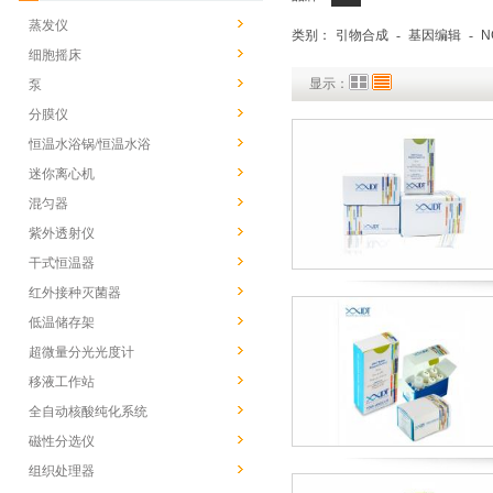
蒸发仪
类别：
引物合成
-
基因编辑
-
N
细胞摇床
显示：
泵
分膜仪
恒温水浴锅/恒温水浴
迷你离心机
混匀器
紫外透射仪
干式恒温器
红外接种灭菌器
低温储存架
超微量分光光度计
移液工作站
全自动核酸纯化系统
磁性分选仪
组织处理器