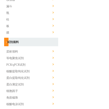
漏斗
瓶
柱
板
膜
试剂填料
层析填料
等电聚焦试剂
PCR/qPCR试剂
核酸提取纯化试剂
蛋白提取纯化试剂
蛋白测定试剂
细胞因子
免疫磁珠
核酸电泳试剂