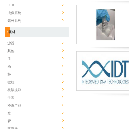
PCR
成像系统
紫外系列
耗材
滤器
其他
皿
桶
杯
微粒
核酸提取
手套
移液产品
盒
管
移液器