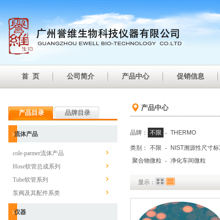
首 页
公司简介
产品中心
促销信息
产品中心
产品目录
品牌目录
品牌：
不限
-
THERMO
流体产品
类别：
不限
-
NIST溯源性尺寸
cole-parmer流体产品
聚合物微粒
-
净化车间微粒
Hose软管总成系列
Tube软管系列
显示：
泵阀及其配件系类
仪器