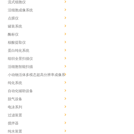
流式细胞仪
活细胞成像系统
点膜仪
罐装系统
酶标仪
核酸提取仪
蛋白纯化系统
组织全景扫描仪
活细胞智能扫描
小动物活体多模态超高分辨率成像系
统
纯化系统
自动化辅助设备
脱气设备
电泳系列
过滤装置
搅拌器
纯水装置