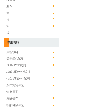
漏斗
瓶
柱
板
膜
试剂填料
层析填料
等电聚焦试剂
PCR/qPCR试剂
核酸提取纯化试剂
蛋白提取纯化试剂
蛋白测定试剂
细胞因子
免疫磁珠
核酸电泳试剂