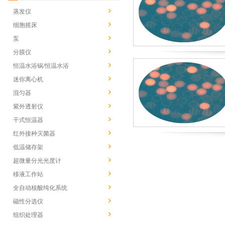
蒸发仪
细胞摇床
泵
分膜仪
恒温水浴锅/恒温水浴
迷你离心机
混匀器
紫外透射仪
干式恒温器
红外接种灭菌器
低温储存架
超微量分光光度计
移液工作站
全自动核酸纯化系统
磁性分选仪
组织处理器