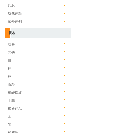
PCR
成像系统
紫外系列
耗材
滤器
其他
皿
桶
杯
微粒
核酸提取
手套
移液产品
盒
管
移液器