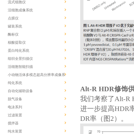
流式细胞仪
活细胞成像系统
点膜仪
罐装系统
酶标仪
核酸提取仪
蛋白纯化系统
组织全景扫描仪
活细胞智能扫描
小动物活体多模态超高分辨率成像系
统
纯化系统
Alt-R HDR修
自动化辅助设备
我们考察了Alt-
脱气设备
电泳系列
进一步提高HDR
过滤装置
DR率（图2）。
搅拌器
纯水装置