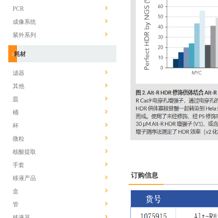
PCR
成像系统
紫外系列
耗材
滤器
其他
皿
桶
杯
微粒
核酸提取
手套
订购信息
移液产品
盒
管
移液器