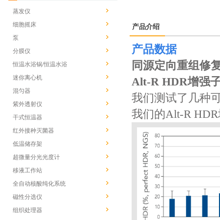
蒸发仪
细胞摇床
产品介绍
泵
产品数据
分膜仪
同源定向重组修复(
恒温水浴锅/恒温水浴
迷你离心机
Alt-R HDR增
混匀器
我们测试了几种可
紫外透射仪
我们的Alt-R 
干式恒温器
红外接种灭菌器
低温储存架
超微量分光光度计
移液工作站
全自动核酸纯化系统
磁性分选仪
组织处理器