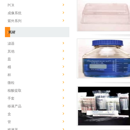
PCR
成像系统
紫外系列
耗材
滤器
其他
皿
桶
杯
微粒
核酸提取
手套
移液产品
盒
管
移液器