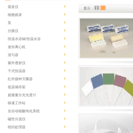
蒸发仪
显示：
细胞摇床
泵
分膜仪
恒温水浴锅/恒温水浴
迷你离心机
混匀器
紫外透射仪
干式恒温器
红外接种灭菌器
低温储存架
超微量分光光度计
移液工作站
全自动核酸纯化系统
磁性分选仪
组织处理器