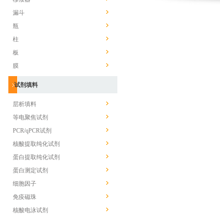
漏斗
瓶
柱
板
膜
试剂填料
层析填料
等电聚焦试剂
PCR/qPCR试剂
核酸提取纯化试剂
蛋白提取纯化试剂
蛋白测定试剂
细胞因子
免疫磁珠
核酸电泳试剂