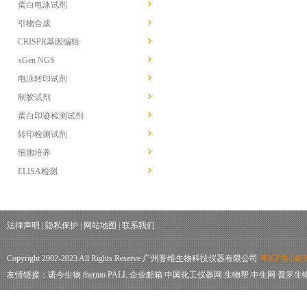
蛋白电泳试剂
引物合成
CRISPR基因编辑
xGen NGS
电泳转印试剂
制胶试剂
蛋白印迹检测试剂
转印检测试剂
细胞培养
ELISA检测
法律声明
|
隐私保护
|
网站地图
|
联系我们
Copyright 2002-2023 All Rights Reserve 广州誉维生物科技仪器有限公司
粤ICP备1403
友情链接：
诺今生物
thermo
PALL
企业邮箱
中国化工仪器网
生物帮
中生网
普罗生