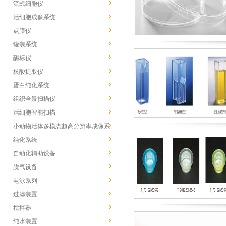
流式细胞仪
活细胞成像系统
点膜仪
罐装系统
酶标仪
核酸提取仪
蛋白纯化系统
组织全景扫描仪
活细胞智能扫描
小动物活体多模态超高分辨率成像系
统
纯化系统
自动化辅助设备
脱气设备
电泳系列
过滤装置
搅拌器
纯水装置