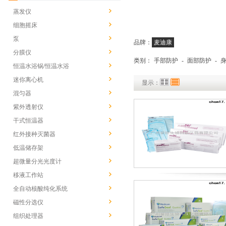
蒸发仪
细胞摇床
泵
品牌：
麦迪康
分膜仪
类别：
手部防护
-
面部防护
-
恒温水浴锅/恒温水浴
迷你离心机
显示：
混匀器
紫外透射仪
干式恒温器
红外接种灭菌器
低温储存架
超微量分光光度计
移液工作站
全自动核酸纯化系统
磁性分选仪
组织处理器