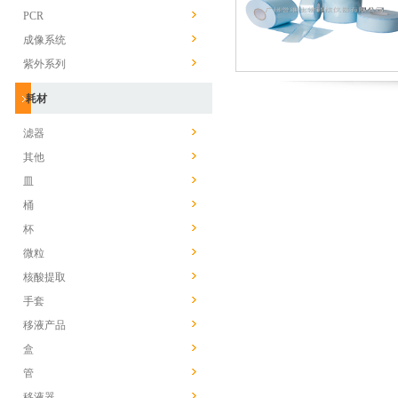
PCR
成像系统
紫外系列
耗材
滤器
其他
皿
桶
杯
微粒
核酸提取
手套
移液产品
盒
管
移液器