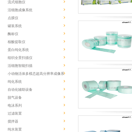
流式细胞仪
活细胞成像系统
点膜仪
罐装系统
酶标仪
核酸提取仪
蛋白纯化系统
组织全景扫描仪
活细胞智能扫描
小动物活体多模态超高分辨率成像系
统
纯化系统
自动化辅助设备
脱气设备
电泳系列
过滤装置
搅拌器
纯水装置