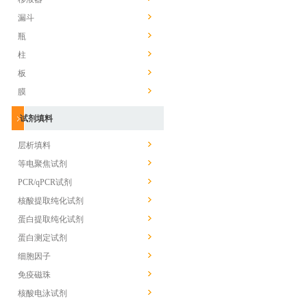
漏斗
瓶
柱
板
膜
试剂填料
层析填料
等电聚焦试剂
PCR/qPCR试剂
核酸提取纯化试剂
蛋白提取纯化试剂
蛋白测定试剂
细胞因子
免疫磁珠
核酸电泳试剂