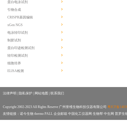
蛋白电泳试剂
引物合成
CRISPR基因编辑
xGen NGS
电泳转印试剂
制胶试剂
蛋白印迹检测试剂
转印检测试剂
细胞培养
ELISA检测
法律声明
|
隐私保护
|
网站地图
|
联系我们
Copyright 2002-2023 All Rights Reserve 广州誉维生物科技仪器有限公司
粤ICP备1403
友情链接：
诺今生物
thermo
PALL
企业邮箱
中国化工仪器网
生物帮
中生网
普罗生