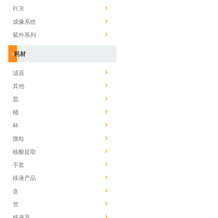
PCR
成像系统
紫外系列
耗材
滤器
其他
皿
桶
杯
微粒
核酸提取
手套
移液产品
盒
管
移液器