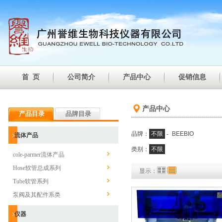
首 页
公司简介
产品中心
促销信息
产品中心
产品目录
品牌目录
品牌：
不限
-
BEEBIO
流体产品
类别：
不限
cole-parmer流体产品
Hose软管总成系列
显示：
Tube软管系列
泵阀及其配件系类
仪器