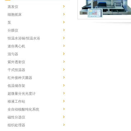
蒸发仪
细胞摇床
泵
分膜仪
恒温水浴锅/恒温水浴
迷你离心机
混匀器
紫外透射仪
干式恒温器
红外接种灭菌器
低温储存架
超微量分光光度计
移液工作站
全自动核酸纯化系统
磁性分选仪
组织处理器