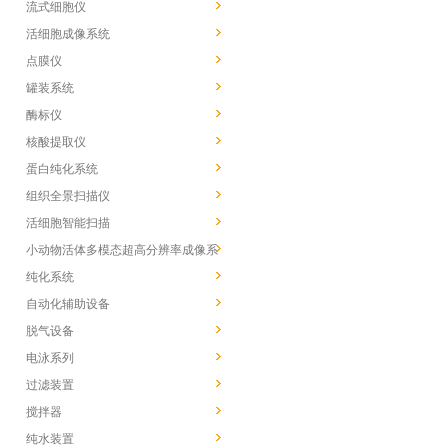
流式细胞仪
活细胞成像系统
点膜仪
罐装系统
酶标仪
核酸提取仪
蛋白纯化系统
组织全景扫描仪
活细胞智能扫描
小动物活体多模态超高分辨率成像系
统
纯化系统
自动化辅助设备
脱气设备
电泳系列
过滤装置
搅拌器
纯水装置