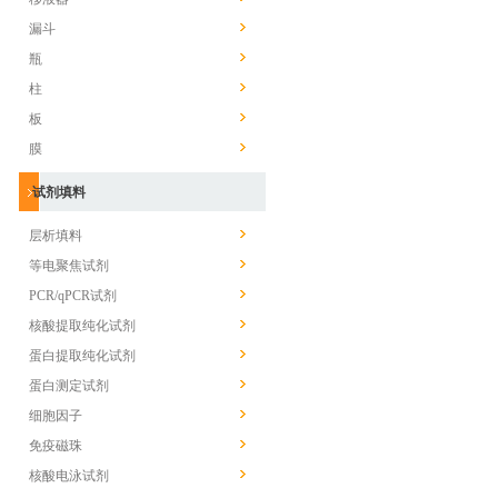
漏斗
瓶
柱
板
膜
试剂填料
层析填料
等电聚焦试剂
PCR/qPCR试剂
核酸提取纯化试剂
蛋白提取纯化试剂
蛋白测定试剂
细胞因子
免疫磁珠
核酸电泳试剂