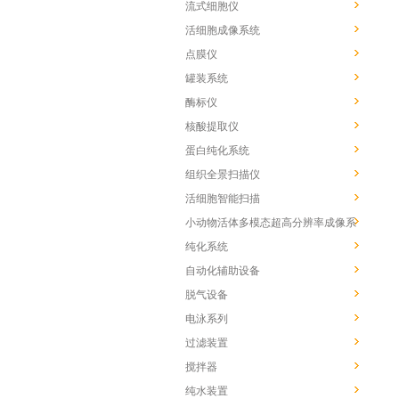
流式细胞仪
活细胞成像系统
点膜仪
罐装系统
酶标仪
核酸提取仪
蛋白纯化系统
组织全景扫描仪
活细胞智能扫描
小动物活体多模态超高分辨率成像系
统
纯化系统
自动化辅助设备
脱气设备
电泳系列
过滤装置
搅拌器
纯水装置