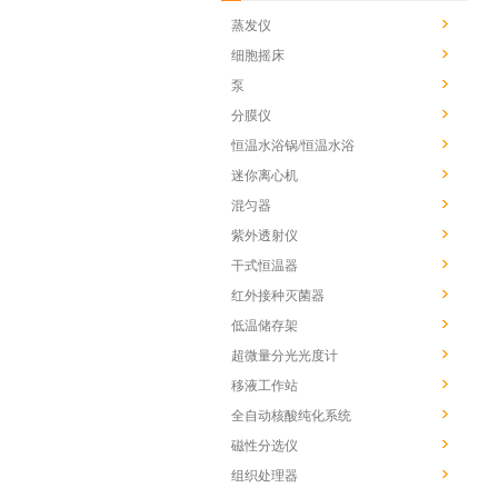
蒸发仪
细胞摇床
泵
分膜仪
恒温水浴锅/恒温水浴
迷你离心机
混匀器
紫外透射仪
干式恒温器
红外接种灭菌器
低温储存架
超微量分光光度计
移液工作站
全自动核酸纯化系统
磁性分选仪
组织处理器