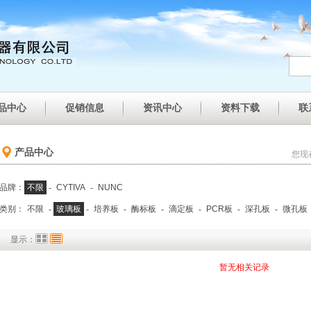
品中心
促销信息
资讯中心
资料下载
联
产品中心
您现
品牌：
不限
-
CYTIVA
-
NUNC
类别：
不限
-
玻璃板
-
培养板
-
酶标板
-
滴定板
-
PCR板
-
深孔板
-
微孔板
显示：
暂无相关记录