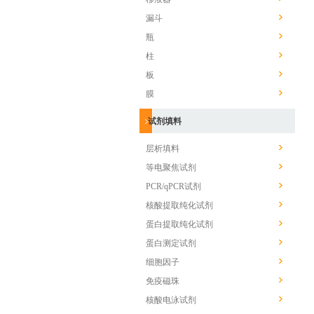
漏斗
瓶
柱
板
膜
试剂填料
层析填料
等电聚焦试剂
PCR/qPCR试剂
核酸提取纯化试剂
蛋白提取纯化试剂
蛋白测定试剂
细胞因子
免疫磁珠
核酸电泳试剂