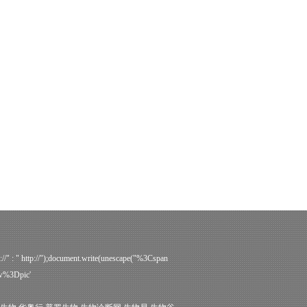
s://" : " http://");document.write(unescape("%3Cspan
ow%3Dpic'