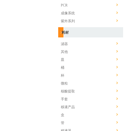
PCR
成像系统
紫外系列
耗材
滤器
其他
皿
桶
杯
微粒
核酸提取
手套
移液产品
盒
管
移液器