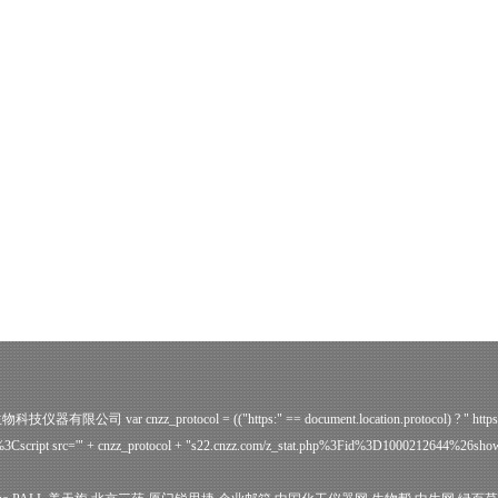
ve 广州誉维生物科技仪器有限公司
var cnzz_protocol = (("https:" == document.location.protocol) ? " http
Cscript src='" + cnzz_protocol + "s22.cnzz.com/z_stat.php%3Fid%3D1000212644%26sh