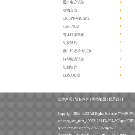
蛋白电泳试剂
引物合成
CRISPR基因编辑
xGen NGS
电泳转印试剂
制胶试剂
蛋白印迹检测试剂
转印检测试剂
细胞培养
ELISA检测
法律声明
|
隐私保护
|
网站地图
|
联系我们
Copyright 2002-2023 All Rights Reser
id='cnzz_stat_icon_1000212644'%3E%3C/span%3E%3
type='text/javascript'%3E%3C/script%3E"));