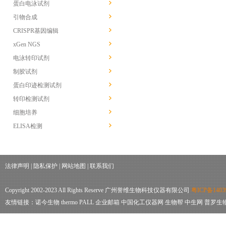
蛋白电泳试剂
引物合成
CRISPR基因编辑
xGen NGS
电泳转印试剂
制胶试剂
蛋白印迹检测试剂
转印检测试剂
细胞培养
ELISA检测
法律声明
|
隐私保护
|
网站地图
|
联系我们
Copyright 2002-2023 All Rights Reserve 广州誉维生物科技仪器有限公司
粤ICP备1403
友情链接：
诺今生物
thermo
PALL
企业邮箱
中国化工仪器网
生物帮
中生网
普罗生