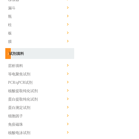
漏斗
瓶
柱
板
膜
试剂填料
层析填料
等电聚焦试剂
PCR/qPCR试剂
核酸提取纯化试剂
蛋白提取纯化试剂
蛋白测定试剂
细胞因子
免疫磁珠
核酸电泳试剂