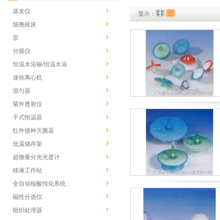
蒸发仪
显示：
细胞摇床
泵
分膜仪
恒温水浴锅/恒温水浴
迷你离心机
混匀器
紫外透射仪
干式恒温器
红外接种灭菌器
低温储存架
超微量分光光度计
移液工作站
全自动核酸纯化系统
磁性分选仪
组织处理器