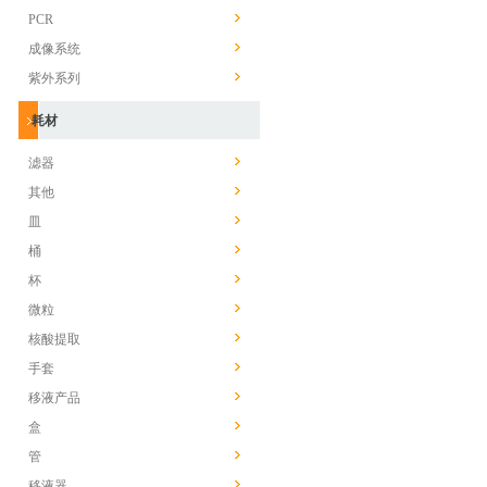
PCR
成像系统
紫外系列
耗材
滤器
其他
皿
桶
杯
微粒
核酸提取
手套
移液产品
盒
管
移液器