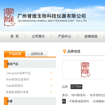
首 页
公司简介
产品中心
促销信息
品牌信息
产品目录
品牌目录
流体产品
cole-parmer流体产品
Hose软管总成系列
Tube软管系列
品牌：
CYTIVA
泵阀及其配件系类
类别：
转印膜系列
-
化学溶剂过
仪器
列
-
可换膜滤器系列
-
白细胞收