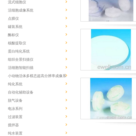
流式细胞仪
活细胞成像系统
点膜仪
罐装系统
酶标仪
核酸提取仪
蛋白纯化系统
组织全景扫描仪
活细胞智能扫描
小动物活体多模态超高分辨率成像系
统
纯化系统
自动化辅助设备
脱气设备
电泳系列
过滤装置
搅拌器
纯水装置