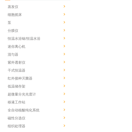
蒸发仪
细胞摇床
泵
分膜仪
恒温水浴锅/恒温水浴
迷你离心机
混匀器
紫外透射仪
干式恒温器
红外接种灭菌器
低温储存架
超微量分光光度计
移液工作站
全自动核酸纯化系统
磁性分选仪
组织处理器