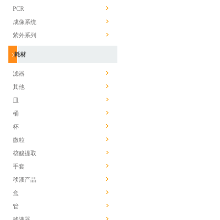
PCR
成像系统
紫外系列
耗材
滤器
其他
皿
桶
杯
微粒
核酸提取
手套
移液产品
盒
管
移液器