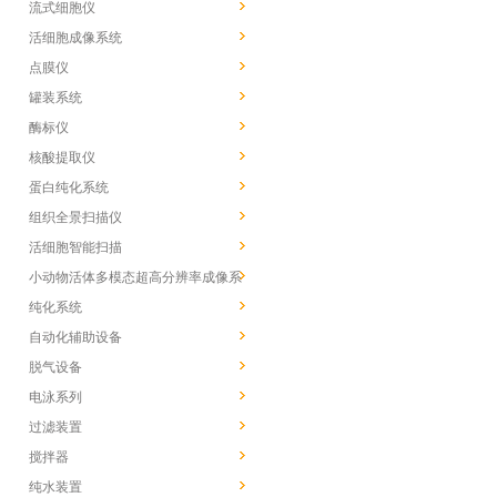
流式细胞仪
活细胞成像系统
点膜仪
罐装系统
酶标仪
核酸提取仪
蛋白纯化系统
组织全景扫描仪
活细胞智能扫描
小动物活体多模态超高分辨率成像系
统
纯化系统
自动化辅助设备
脱气设备
电泳系列
过滤装置
搅拌器
纯水装置