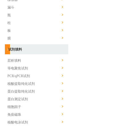
漏斗
瓶
柱
板
膜
试剂填料
层析填料
等电聚焦试剂
PCR/qPCR试剂
核酸提取纯化试剂
蛋白提取纯化试剂
蛋白测定试剂
细胞因子
免疫磁珠
核酸电泳试剂