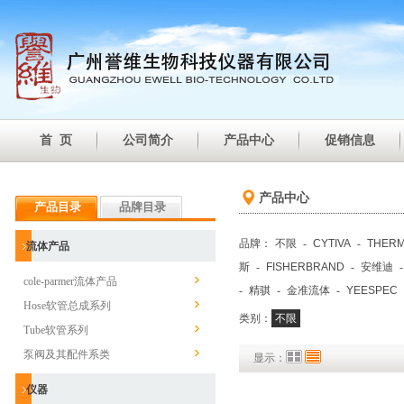
首 页
公司简介
产品中心
促销信息
产品中心
产品目录
品牌目录
品牌：
不限
-
CYTIVA
-
THER
流体产品
斯
-
FISHERBRAND
-
安维迪
cole-parmer流体产品
-
精骐
-
金准流体
-
YEESPEC
Hose软管总成系列
类别：
不限
Tube软管系列
泵阀及其配件系类
显示：
仪器