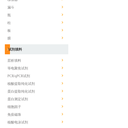
漏斗
瓶
柱
板
膜
试剂填料
层析填料
等电聚焦试剂
PCR/qPCR试剂
核酸提取纯化试剂
蛋白提取纯化试剂
蛋白测定试剂
细胞因子
免疫磁珠
核酸电泳试剂