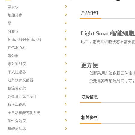
蒸发仪
产品介绍
细胞摇床
泵
分膜仪
Light Smart
智能细胞
恒温水浴锅/恒温水浴
现在，您观察细胞状态不需要
迷你离心机
混匀器
紫外透射仪
更方便
干式恒温器
创新采用实验数据云传输
红外接种灭菌器
您无需蹲守细胞时间，可
低温储存架
超微量分光光度计
订购信息
移液工作站
全自动核酸纯化系统
相关资料
磁性分选仪
组织处理器