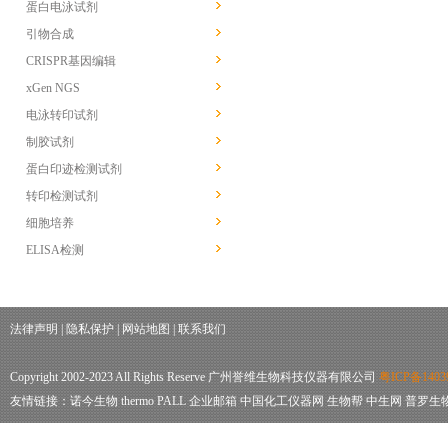
蛋白电泳试剂
引物合成
CRISPR基因编辑
xGen NGS
电泳转印试剂
制胶试剂
蛋白印迹检测试剂
转印检测试剂
细胞培养
ELISA检测
法律声明
|
隐私保护
|
网站地图
|
联系我们
Copyright 2002-2023 All Rights Reserve 广州誉维生物科技仪器有限公司
粤ICP备1403
友情链接：
诺今生物
thermo
PALL
企业邮箱
中国化工仪器网
生物帮
中生网
普罗生