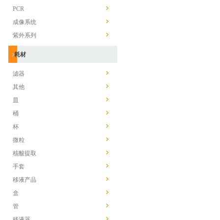
PCR
成像系统
紫外系列
耗材
滤器
其他
皿
桶
杯
微粒
核酸提取
手套
移液产品
盒
管
移液器