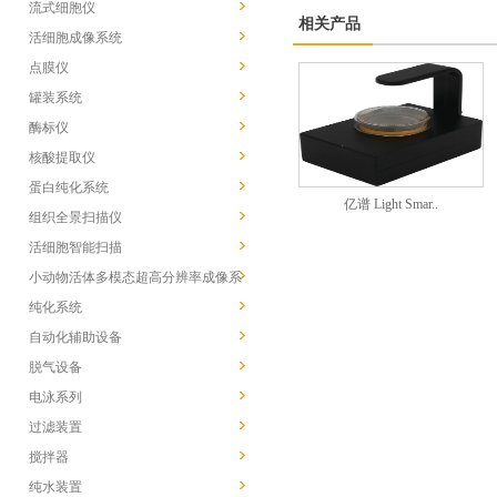
流式细胞仪
相关产品
活细胞成像系统
点膜仪
罐装系统
酶标仪
核酸提取仪
蛋白纯化系统
亿谱 Light Smar..
组织全景扫描仪
活细胞智能扫描
小动物活体多模态超高分辨率成像系
统
纯化系统
自动化辅助设备
脱气设备
电泳系列
过滤装置
搅拌器
纯水装置