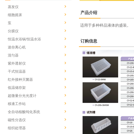
蒸发仪
产品介绍
细胞摇床
泵
适用于多种样品液体的盛装。
分膜仪
恒温水浴锅/恒温水浴
订购信息
迷你离心机
混匀器
紫外透射仪
干式恒温器
红外接种灭菌器
低温储存架
超微量分光光度计
移液工作站
全自动核酸纯化系统
磁性分选仪
组织处理器