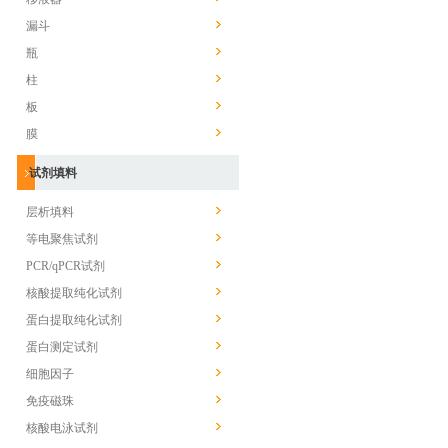
漏斗
瓶
柱
板
膜
试剂填料
层析填料
等电聚焦试剂
PCR/qPCR试剂
核酸提取纯化试剂
蛋白提取纯化试剂
蛋白测定试剂
细胞因子
免疫磁珠
核酸电泳试剂