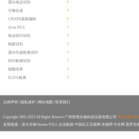
蛋白电泳试剂
引物合成
CRISPR基因编辑
xGen NGS
电泳转印试剂
制胶试剂
蛋白印迹检测试剂
转印检测试剂
细胞培养
ELISA检测
法律声明
|
隐私保护
|
网站地图
|
联系我们
Copyright 2002-2023 All Rights Reserve 广州誉维生物科技仪器有限公司
粤ICP备1403
友情链接：
诺今生物
thermo
PALL
企业邮箱
中国化工仪器网
生物帮
中生网
普罗生