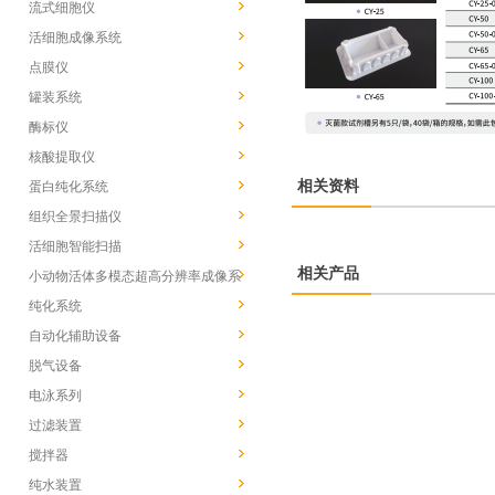
流式细胞仪
活细胞成像系统
点膜仪
罐装系统
酶标仪
核酸提取仪
相关资料
蛋白纯化系统
组织全景扫描仪
活细胞智能扫描
相关产品
小动物活体多模态超高分辨率成像系
统
纯化系统
自动化辅助设备
脱气设备
电泳系列
过滤装置
搅拌器
纯水装置