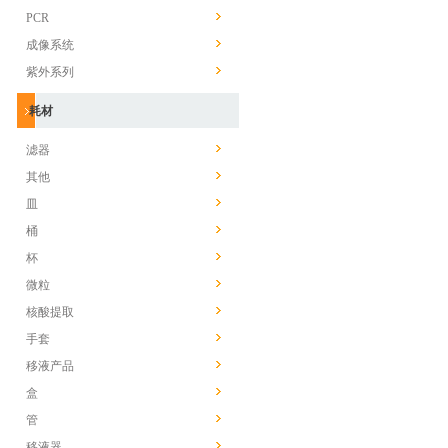
PCR
成像系统
紫外系列
耗材
滤器
其他
皿
桶
杯
微粒
核酸提取
手套
移液产品
盒
管
移液器