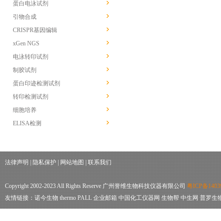
蛋白电泳试剂
引物合成
CRISPR基因编辑
xGen NGS
电泳转印试剂
制胶试剂
蛋白印迹检测试剂
转印检测试剂
细胞培养
ELISA检测
法律声明
|
隐私保护
|
网站地图
|
联系我们
Copyright 2002-2023 All Rights Reserve 广州誉维生物科技仪器有限公司
粤ICP备1403
友情链接：
诺今生物
thermo
PALL
企业邮箱
中国化工仪器网
生物帮
中生网
普罗生