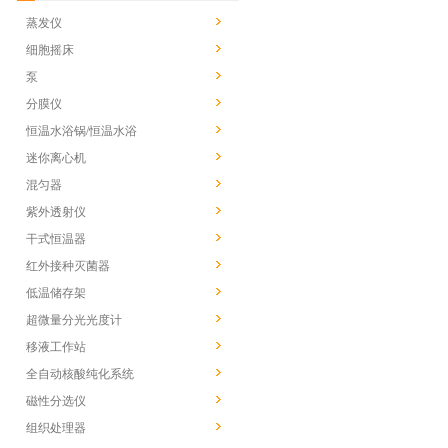
蒸发仪
细胞摇床
泵
分膜仪
恒温水浴锅/恒温水浴
迷你离心机
混匀器
紫外透射仪
干式恒温器
红外接种灭菌器
低温储存架
超微量分光光度计
移液工作站
全自动核酸纯化系统
磁性分选仪
组织处理器