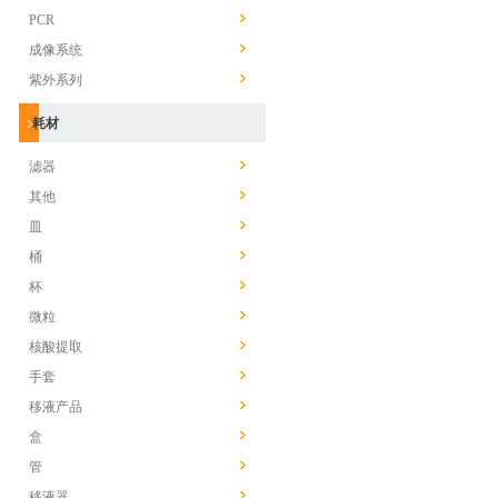
PCR
成像系统
紫外系列
耗材
滤器
其他
皿
桶
杯
微粒
核酸提取
手套
移液产品
盒
管
移液器