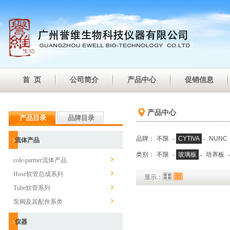
首 页
公司简介
产品中心
促销信息
产品中心
产品目录
品牌目录
品牌：
不限
-
CYTIVA
-
NUNC
流体产品
类别：
不限
-
玻璃板
-
培养板
cole-parmer流体产品
Hose软管总成系列
显示：
Tube软管系列
泵阀及其配件系类
仪器