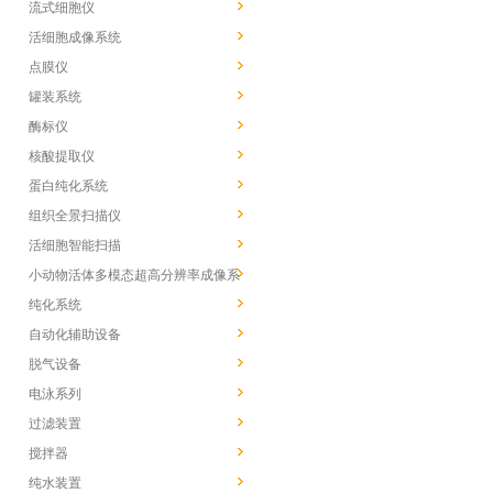
流式细胞仪
活细胞成像系统
点膜仪
罐装系统
酶标仪
核酸提取仪
蛋白纯化系统
组织全景扫描仪
活细胞智能扫描
小动物活体多模态超高分辨率成像系
统
纯化系统
自动化辅助设备
脱气设备
电泳系列
过滤装置
搅拌器
纯水装置