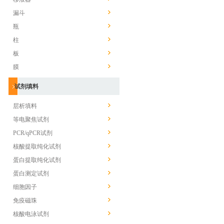
漏斗
瓶
柱
板
膜
试剂填料
层析填料
等电聚焦试剂
PCR/qPCR试剂
核酸提取纯化试剂
蛋白提取纯化试剂
蛋白测定试剂
细胞因子
免疫磁珠
核酸电泳试剂