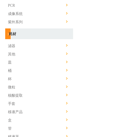
PCR
成像系统
紫外系列
耗材
滤器
其他
皿
桶
杯
微粒
核酸提取
手套
移液产品
盒
管
移液器