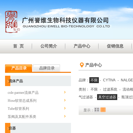
首 页
公司简介
产品中心
促销信息
产品中心
产品目录
品牌目录
品牌：
不限
-
CYTIVA
-
NALG
流体产品
类别：
不限
-
过滤系统
-
流动
cole-parmer流体产品
气过滤器
-
真空过滤器
-
瓶顶过
Hose软管总成系列
Tube软管系列
显示：
泵阀及其配件系类
仪器