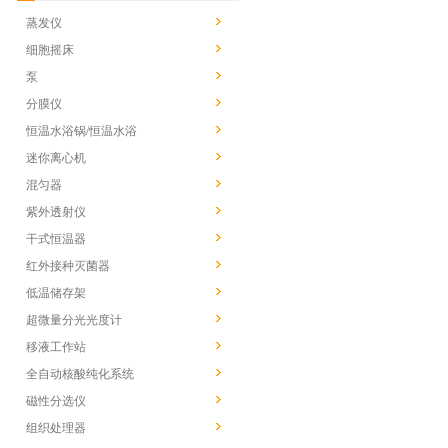
蒸发仪
细胞摇床
泵
分膜仪
恒温水浴锅/恒温水浴
迷你离心机
混匀器
紫外透射仪
干式恒温器
红外接种灭菌器
低温储存架
超微量分光光度计
移液工作站
全自动核酸纯化系统
磁性分选仪
组织处理器