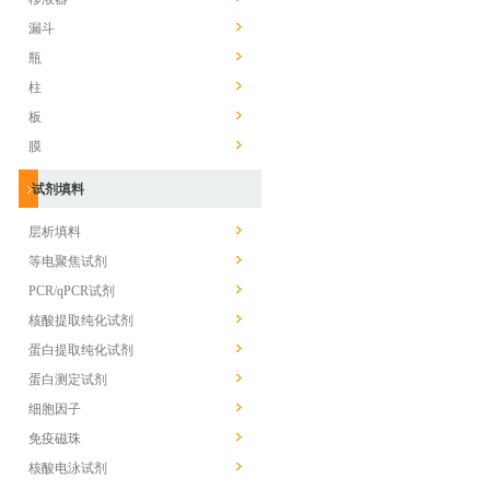
漏斗
瓶
柱
板
膜
试剂填料
层析填料
等电聚焦试剂
PCR/qPCR试剂
核酸提取纯化试剂
蛋白提取纯化试剂
蛋白测定试剂
细胞因子
免疫磁珠
核酸电泳试剂