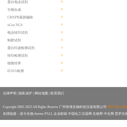
蛋白电泳试剂
引物合成
CRISPR基因编辑
xGen NGS
电泳转印试剂
制胶试剂
蛋白印迹检测试剂
转印检测试剂
细胞培养
ELISA检测
法律声明
|
隐私保护
|
网站地图
|
联系我们
Copyright 2002-2023 All Rights Reserve 广州誉维生物科技仪器有限公司
粤ICP备1403
友情链接：
诺今生物
thermo
PALL
企业邮箱
中国化工仪器网
生物帮
中生网
普罗生