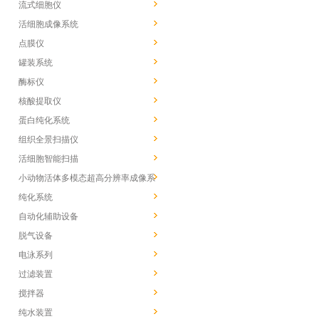
流式细胞仪
活细胞成像系统
点膜仪
罐装系统
酶标仪
核酸提取仪
蛋白纯化系统
组织全景扫描仪
活细胞智能扫描
小动物活体多模态超高分辨率成像系
统
纯化系统
自动化辅助设备
脱气设备
电泳系列
过滤装置
搅拌器
纯水装置