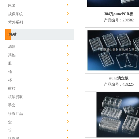
PCR
成像系统
384孔nuncPCR板
产品编号：230582
紫外系列
耗材
滤器
其他
皿
桶
nunc滴定板
杯
产品编号：439225
微粒
核酸提取
手套
移液产品
盒
管
移液器