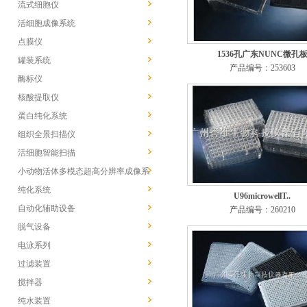
流式细胞仪
活细胞成像系统
点膜仪
1536孔广东NUNC微孔
罐装系统
产品编号：253603
酶标仪
核酸提取仪
蛋白纯化系统
组织全景扫描仪
活细胞智能扫描
小动物活体多模态超高分辨率成像系
统
纯化系统
U96microwellT..
自动化辅助设备
产品编号：260210
脱气设备
电泳系列
过滤装置
搅拌器
纯水装置