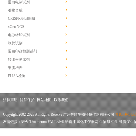
蛋白电泳试剂
引物合成
CRISPR基因编辑
xGen NGS
电泳转印试剂
制胶试剂
蛋白印迹检测试剂
转印检测试剂
细胞培养
ELISA检测
法律声明
|
隐私保护
|
网站地图
|
联系我们
Copyright 2002-2023 All Rights Reserve 广州誉维生物科技仪器有限公司
粤ICP备1403
友情链接：
诺今生物
thermo
PALL
企业邮箱
中国化工仪器网
生物帮
中生网
普罗生