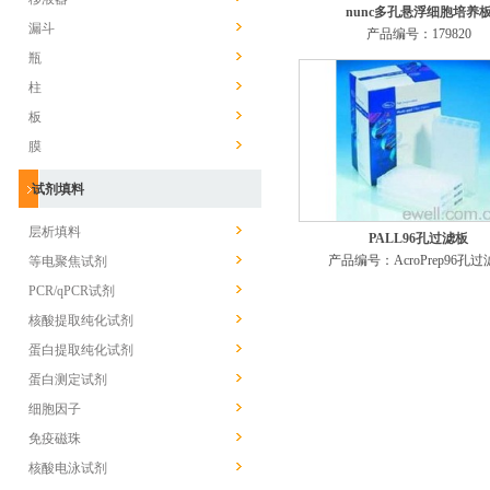
nunc多孔悬浮细胞培养
漏斗
产品编号：179820
瓶
柱
板
膜
试剂填料
层析填料
PALL96孔过滤板
产品编号：AcroPrep96孔
等电聚焦试剂
PCR/qPCR试剂
核酸提取纯化试剂
蛋白提取纯化试剂
蛋白测定试剂
细胞因子
免疫磁珠
核酸电泳试剂