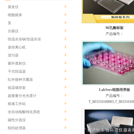
蒸发仪
细胞摇床
泵
96孔酶标板
分膜仪
产品编号：
恒温水浴锅/恒温水浴
迷你离心机
混匀器
紫外透射仪
干式恒温器
红外接种灭菌器
低温储存架
LabServ细胞培养板
超微量分光光度计
产品编号：
T_803310109005,T_80331010
移液工作站
全自动核酸纯化系统
磁性分选仪
组织处理器