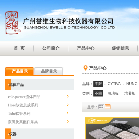
首 页
公司简介
产品中心
促销信息
产品中心
产品目录
品牌目录
品牌：
不限
-
CYTIVA
-
NUNC
流体产品
类别：
不限
-
玻璃板
-
培养板
cole-parmer流体产品
Hose软管总成系列
显示：
Tube软管系列
泵阀及其配件系类
仪器