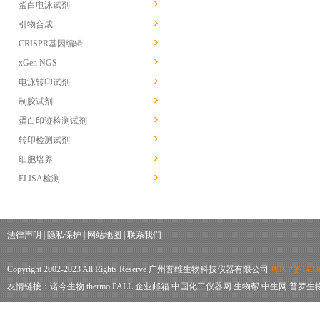
蛋白电泳试剂
引物合成
CRISPR基因编辑
xGen NGS
电泳转印试剂
制胶试剂
蛋白印迹检测试剂
转印检测试剂
细胞培养
ELISA检测
法律声明
|
隐私保护
|
网站地图
|
联系我们
Copyright 2002-2023 All Rights Reserve 广州誉维生物科技仪器有限公司
粤ICP备1403
友情链接：
诺今生物
thermo
PALL
企业邮箱
中国化工仪器网
生物帮
中生网
普罗生