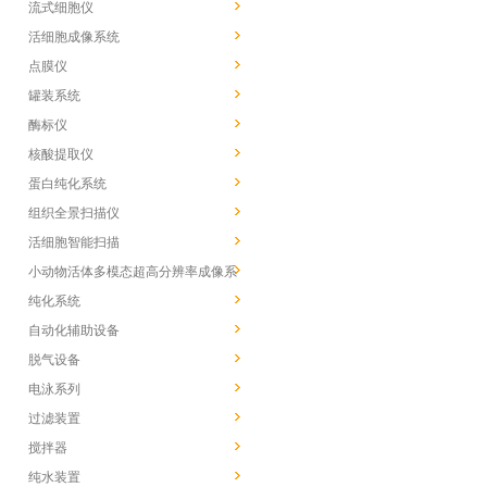
流式细胞仪
活细胞成像系统
点膜仪
罐装系统
酶标仪
核酸提取仪
蛋白纯化系统
组织全景扫描仪
活细胞智能扫描
小动物活体多模态超高分辨率成像系
统
纯化系统
自动化辅助设备
脱气设备
电泳系列
过滤装置
搅拌器
纯水装置