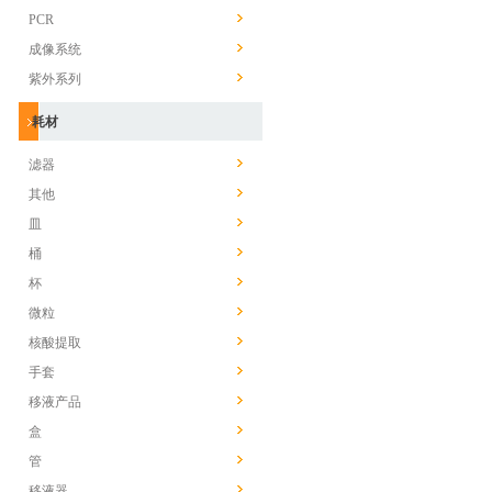
PCR
成像系统
紫外系列
耗材
滤器
其他
皿
桶
杯
微粒
核酸提取
手套
移液产品
盒
管
移液器