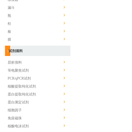
漏斗
瓶
柱
板
膜
试剂填料
层析填料
等电聚焦试剂
PCR/qPCR试剂
核酸提取纯化试剂
蛋白提取纯化试剂
蛋白测定试剂
细胞因子
免疫磁珠
核酸电泳试剂