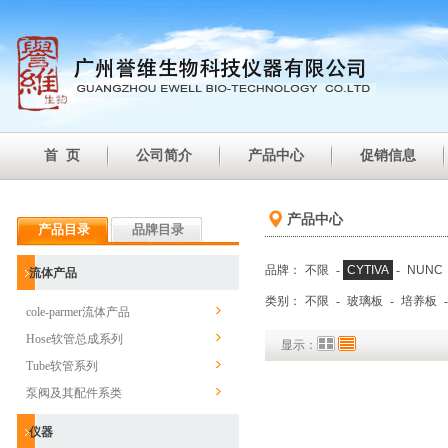
首 页
公司简介
产品中心
促销信息
产品中心
产品目录
品牌目录
品牌：
不限
-
CYTIVA
-
NUNC
流体产品
类别：
不限
-
玻璃板
-
培养板
cole-parmer流体产品
Hose软管总成系列
显示：
Tube软管系列
泵阀及其配件系类
仪器