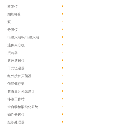
蒸发仪
细胞摇床
泵
分膜仪
恒温水浴锅/恒温水浴
迷你离心机
混匀器
紫外透射仪
干式恒温器
红外接种灭菌器
低温储存架
超微量分光光度计
移液工作站
全自动核酸纯化系统
磁性分选仪
组织处理器