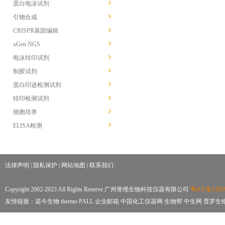
蛋白电泳试剂
引物合成
CRISPR基因编辑
xGen NGS
电泳转印试剂
制胶试剂
蛋白印迹检测试剂
转印检测试剂
细胞培养
ELISA检测
法律声明
|
隐私保护
|
网站地图
|
联系我们
Copyright 2002-2023 All Rights Reserve 广州誉维生物科技仪器有限公司
粤ICP备1403
友情链接：
诺今生物
thermo
PALL
企业邮箱
中国化工仪器网
生物帮
中生网
普罗生