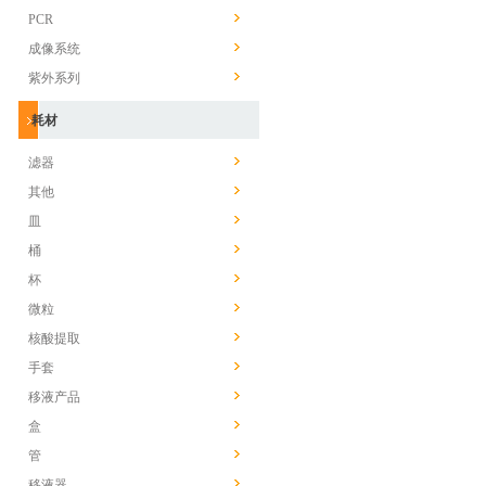
PCR
成像系统
紫外系列
耗材
滤器
其他
皿
桶
杯
微粒
核酸提取
手套
移液产品
盒
管
移液器