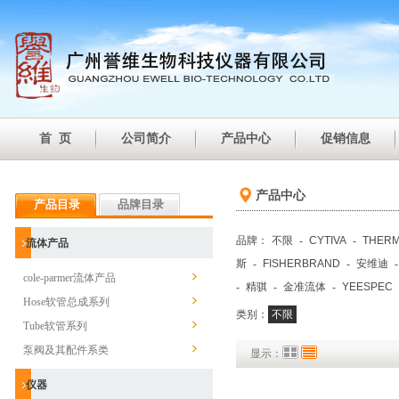
首 页
公司简介
产品中心
促销信息
产品中心
产品目录
品牌目录
品牌：
不限
-
CYTIVA
-
THER
流体产品
斯
-
FISHERBRAND
-
安维迪
cole-parmer流体产品
-
精骐
-
金准流体
-
YEESPEC
Hose软管总成系列
类别：
不限
Tube软管系列
泵阀及其配件系类
显示：
仪器