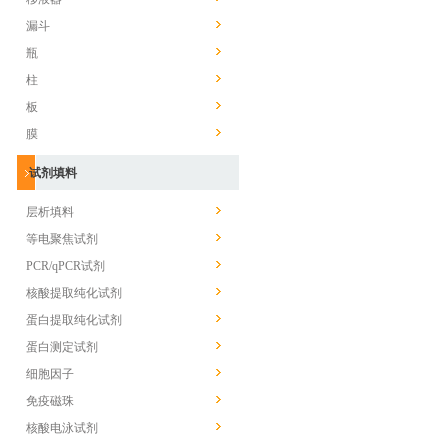
漏斗
瓶
柱
板
膜
试剂填料
层析填料
等电聚焦试剂
PCR/qPCR试剂
核酸提取纯化试剂
蛋白提取纯化试剂
蛋白测定试剂
细胞因子
免疫磁珠
核酸电泳试剂