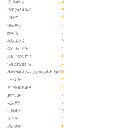
流式细胞仪
活细胞成像系统
点膜仪
罐装系统
酶标仪
核酸提取仪
蛋白纯化系统
组织全景扫描仪
活细胞智能扫描
小动物活体多模态超高分辨率成像系
统
纯化系统
自动化辅助设备
脱气设备
电泳系列
过滤装置
搅拌器
纯水装置