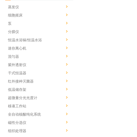
蒸发仪
细胞摇床
泵
分膜仪
恒温水浴锅/恒温水浴
迷你离心机
混匀器
紫外透射仪
干式恒温器
红外接种灭菌器
低温储存架
超微量分光光度计
移液工作站
全自动核酸纯化系统
磁性分选仪
组织处理器