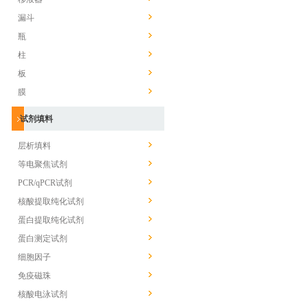
漏斗
瓶
柱
板
膜
试剂填料
层析填料
等电聚焦试剂
PCR/qPCR试剂
核酸提取纯化试剂
蛋白提取纯化试剂
蛋白测定试剂
细胞因子
免疫磁珠
核酸电泳试剂