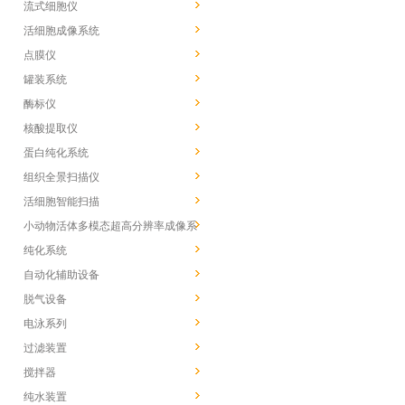
流式细胞仪
活细胞成像系统
点膜仪
罐装系统
酶标仪
核酸提取仪
蛋白纯化系统
组织全景扫描仪
活细胞智能扫描
小动物活体多模态超高分辨率成像系
统
纯化系统
自动化辅助设备
脱气设备
电泳系列
过滤装置
搅拌器
纯水装置