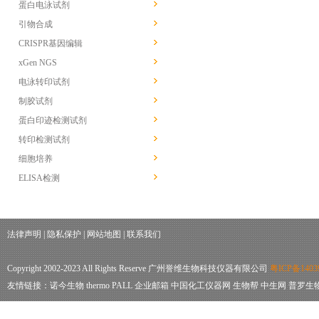
蛋白电泳试剂
引物合成
CRISPR基因编辑
xGen NGS
电泳转印试剂
制胶试剂
蛋白印迹检测试剂
转印检测试剂
细胞培养
ELISA检测
法律声明
|
隐私保护
|
网站地图
|
联系我们
Copyright 2002-2023 All Rights Reserve 广州誉维生物科技仪器有限公司
粤ICP备1403
友情链接：
诺今生物
thermo
PALL
企业邮箱
中国化工仪器网
生物帮
中生网
普罗生