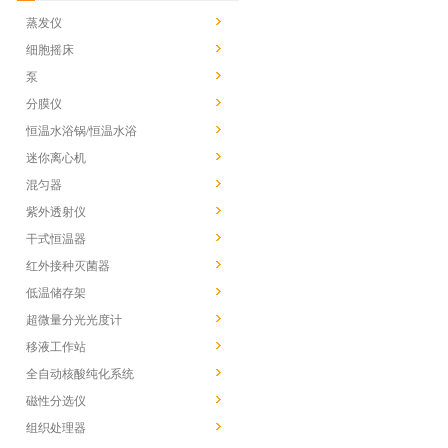
蒸发仪
细胞摇床
泵
分膜仪
恒温水浴锅/恒温水浴
迷你离心机
混匀器
紫外透射仪
干式恒温器
红外接种灭菌器
低温储存架
超微量分光光度计
移液工作站
全自动核酸纯化系统
磁性分选仪
组织处理器