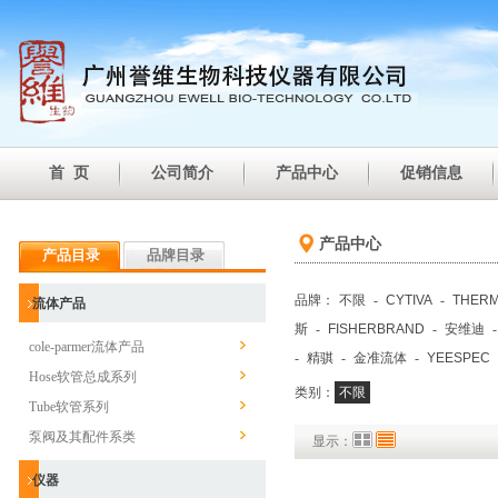
首 页
公司简介
产品中心
促销信息
产品中心
产品目录
品牌目录
品牌：
不限
-
CYTIVA
-
THER
流体产品
斯
-
FISHERBRAND
-
安维迪
cole-parmer流体产品
-
精骐
-
金准流体
-
YEESPEC
Hose软管总成系列
类别：
不限
Tube软管系列
泵阀及其配件系类
显示：
仪器