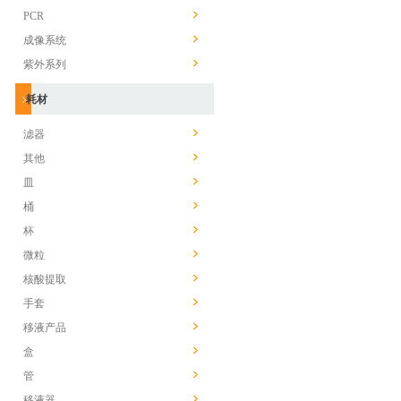
PCR
成像系统
紫外系列
耗材
滤器
其他
皿
桶
杯
微粒
核酸提取
手套
移液产品
盒
管
移液器