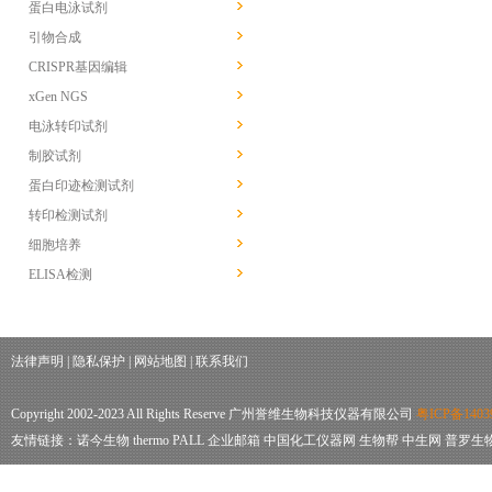
蛋白电泳试剂
引物合成
CRISPR基因编辑
xGen NGS
电泳转印试剂
制胶试剂
蛋白印迹检测试剂
转印检测试剂
细胞培养
ELISA检测
法律声明
|
隐私保护
|
网站地图
|
联系我们
Copyright 2002-2023 All Rights Reserve 广州誉维生物科技仪器有限公司
粤ICP备1403
友情链接：
诺今生物
thermo
PALL
企业邮箱
中国化工仪器网
生物帮
中生网
普罗生