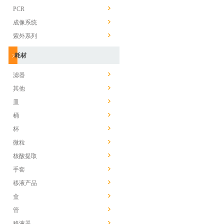
PCR
成像系统
紫外系列
耗材
滤器
其他
皿
桶
杯
微粒
核酸提取
手套
移液产品
盒
管
移液器