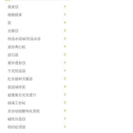
蒸发仪
细胞摇床
泵
分膜仪
恒温水浴锅/恒温水浴
迷你离心机
混匀器
紫外透射仪
干式恒温器
红外接种灭菌器
低温储存架
超微量分光光度计
移液工作站
全自动核酸纯化系统
磁性分选仪
组织处理器